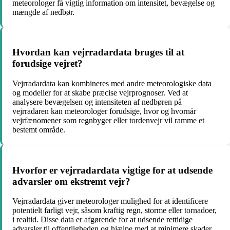
meteorologer få vigtig information om intensitet, bevægelse og
mængde af nedbør.
Hvordan kan vejrradardata bruges til at
forudsige vejret?
Vejrradardata kan kombineres med andre meteorologiske data
og modeller for at skabe præcise vejrprognoser. Ved at
analysere bevægelsen og intensiteten af nedbøren på
vejrradaren kan meteorologer forudsige, hvor og hvornår
vejrfænomener som regnbyger eller tordenvejr vil ramme et
bestemt område.
Hvorfor er vejrradardata vigtige for at udsende
advarsler om ekstremt vejr?
Vejrradardata giver meteorologer mulighed for at identificere
potentielt farligt vejr, såsom kraftig regn, storme eller tornadoer,
i realtid. Disse data er afgørende for at udsende rettidige
advarsler til offentligheden og hjælpe med at minimere skader