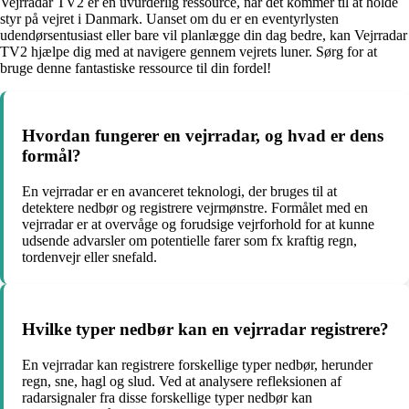
Vejrradar TV2 er en uvurderlig ressource, når det kommer til at holde
styr på vejret i Danmark. Uanset om du er en eventyrlysten
udendørsentusiast eller bare vil planlægge din dag bedre, kan Vejrradar
TV2 hjælpe dig med at navigere gennem vejrets luner. Sørg for at
bruge denne fantastiske ressource til din fordel!
Hvordan fungerer en vejrradar, og hvad er dens
formål?
En vejrradar er en avanceret teknologi, der bruges til at
detektere nedbør og registrere vejrmønstre. Formålet med en
vejrradar er at overvåge og forudsige vejrforhold for at kunne
udsende advarsler om potentielle farer som fx kraftig regn,
tordenvejr eller snefald.
Hvilke typer nedbør kan en vejrradar registrere?
En vejrradar kan registrere forskellige typer nedbør, herunder
regn, sne, hagl og slud. Ved at analysere refleksionen af
radarsignaler fra disse forskellige typer nedbør kan