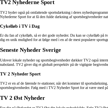
TV2 Nyhederne Sport
TV2 byder også på omfattende sportsdækning i deres nyhedsprogrammer
Nyhederne Sport for at få den fulde dækning af sportsbegivenheder natio
Cykelløb i TV i Dag
Er du fan af cykelløb, så er der gode nyheder. Du kan se cykelløb på t
dig en unik mulighed for at følge med i en af de mest populære sportsg
Seneste Nyheder Sverige
Udover lokale nyheder og sportsbegivenheder dækker TV2 også internati
naboland. TV2 giver dig et globalt perspektiv på de vigtigste begivenh
TV 2 Nyheder Sport
TV2 er en af de førende tv-stationer, når det kommer til sportsdæknin
sportsbegivenheder. Følg med i TV2 Nyheder Sport for at være med på 
TV 2 Øst Nyheder
For dig på Østlandet er TV2 Øst din lokale nyhedskilde. Følg TV2 Øst N