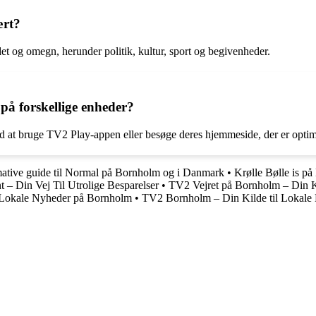
ært?
 og omegn, herunder politik, kultur, sport og begivenheder.
på forskellige enheder?
 at bruge TV2 Play-appen eller besøge deres hjemmeside, der er optimer
mative guide til Normal på Bornholm og i Danmark
•
Krølle Bølle is p
 – Din Vej Til Utrolige Besparelser
•
TV2 Vejret på Bornholm – Din Ki
 Lokale Nyheder på Bornholm
•
TV2 Bornholm – Din Kilde til Lokale