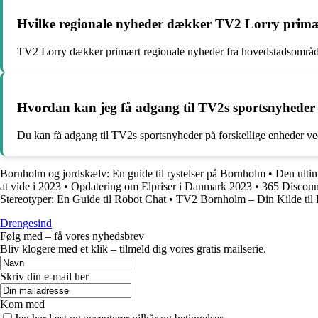
Hvilke regionale nyheder dækker TV2 Lorry prim
TV2 Lorry dækker primært regionale nyheder fra hovedstadsområdet
Hvordan kan jeg få adgang til TV2s sportsnyheder 
Du kan få adgang til TV2s sportsnyheder på forskellige enheder ved
Bornholm og jordskælv: En guide til rystelser på Bornholm
•
Den ulti
at vide i 2023
•
Opdatering om Elpriser i Danmark 2023
•
365 Discount
Stereotyper: En Guide til Robot Chat
•
TV2 Bornholm – Din Kilde til
Drengesind
Følg med – få vores nyhedsbrev
Bliv klogere med et klik – tilmeld dig vores gratis mailserie.
Skriv din e-mail her
Kom med