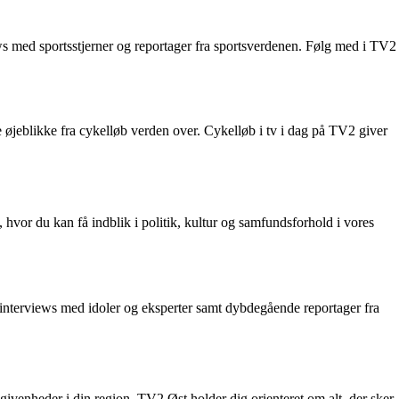
 med sportsstjerner og reportager fra sportsverdenen. Følg med i TV2
øjeblikke fra cykelløb verden over. Cykelløb i tv i dag på TV2 giver
or du kan få indblik i politik, kultur og samfundsforhold i vores
interviews med idoler og eksperter samt dybdegående reportager fra
ivenheder i din region. TV2 Øst holder dig orienteret om alt, der sker