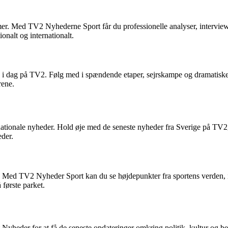
. Med TV2 Nyhederne Sport får du professionelle analyser, interviews
nalt og internationalt.
v i dag på TV2. Følg med i spændende etaper, sejrskampe og dramatiske 
rene.
onale nyheder. Hold øje med de seneste nyheder fra Sverige på TV2, hv
eder.
g. Med TV2 Nyheder Sport kan du se højdepunkter fra sportens verden, 
første parket.
yheder for at få de seneste opdateringer omkring politik, kultur og beg