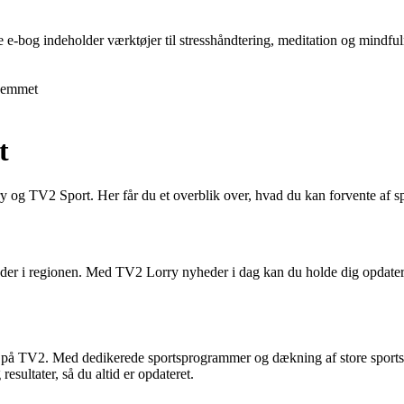
e e-bog indeholder værktøjer til stresshåndtering, meditation og mindfu
jemmet
t
ry og TV2 Sport. Her får du et overblik over, hvad du kan forvente af
er i regionen. Med TV2 Lorry nyheder i dag kan du holde dig opdateret 
r på TV2. Med dedikerede sportsprogrammer og dækning af store sportsb
sultater, så du altid er opdateret.