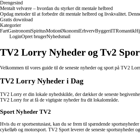
Drengesind
Mentalt velvære – hvordan du styrker dit mentale helbred
Opdag metoder til at forbedre dit mentale helbred og livskvalitet. Denn
Gratis download
Kategorier
Fart
Gastronomi
Spiritus
Motion
Økonomi
Erhverv
Byggeri
IT
Romantik
H
Login
Opret bruger
Nyhedsmail
TV2 Lorry Nyheder og Tv2 Spor
Velkommen til vores guide til de seneste nyheder og sport på TV2 Lor
TV2 Lorry Nyheder i Dag
TV2 Lorry er din lokale nyhedskilde, der dækker de seneste begivenhed
TV2 Lorry for at få de vigtigste nyheder fra dit lokalområde.
Sport Nyheder TV2
Hvis du er sportsentusiast, kan du se frem til spændende sportsnyhede
cykelløb og motorsport. TV2 Sport leverer de seneste sportsnyheder og re