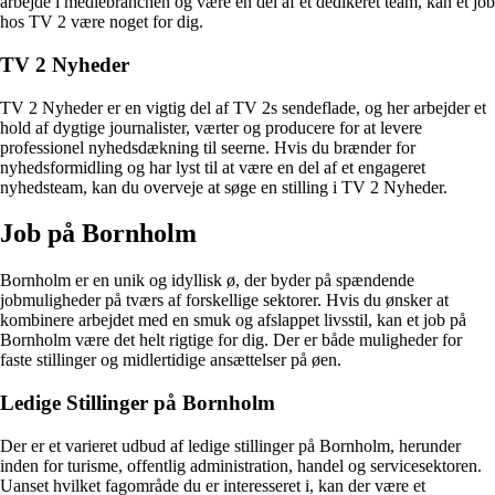
arbejde i mediebranchen og være en del af et dedikeret team, kan et job
hos TV 2 være noget for dig.
TV 2 Nyheder
TV 2 Nyheder er en vigtig del af TV 2s sendeflade, og her arbejder et
hold af dygtige journalister, værter og producere for at levere
professionel nyhedsdækning til seerne. Hvis du brænder for
nyhedsformidling og har lyst til at være en del af et engageret
nyhedsteam, kan du overveje at søge en stilling i TV 2 Nyheder.
Job på Bornholm
Bornholm er en unik og idyllisk ø, der byder på spændende
jobmuligheder på tværs af forskellige sektorer. Hvis du ønsker at
kombinere arbejdet med en smuk og afslappet livsstil, kan et job på
Bornholm være det helt rigtige for dig. Der er både muligheder for
faste stillinger og midlertidige ansættelser på øen.
Ledige Stillinger på Bornholm
Der er et varieret udbud af ledige stillinger på Bornholm, herunder
inden for turisme, offentlig administration, handel og servicesektoren.
Uanset hvilket fagområde du er interesseret i, kan der være et