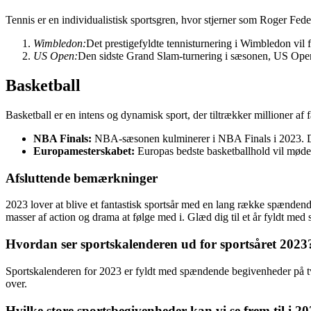
Tennis er en individualistisk sportsgren, hvor stjerner som Roger Fe
Wimbledon:
Det prestigefyldte tennisturnering i Wimbledon vil
US Open:
Den sidste Grand Slam-turnering i sæsonen, US Open, v
Basketball
Basketball er en intens og dynamisk sport, der tiltrækker millioner a
NBA Finals:
NBA-sæsonen kulminerer i NBA Finals i 2023. De 
Europamesterskabet:
Europas bedste basketballhold vil møde
Afsluttende bemærkninger
2023 lover at blive et fantastisk sportsår med en lang række spændende
masser af action og drama at følge med i. Glæd dig til et år fyldt med 
Hvordan ser sportskalenderen ud for sportsåret 2023
Sportskalenderen for 2023 er fyldt med spændende begivenheder på tvæ
over.
Hvilke store sportsbegivenheder kan vi se frem til i 2