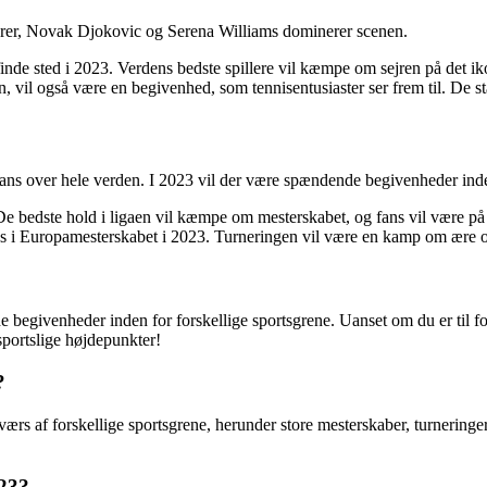
derer, Novak Djokovic og Serena Williams dominerer scenen.
 finde sted i 2023. Verdens bedste spillere vil kæmpe om sejren på det
il også være en begivenhed, som tennisentusiaster ser frem til. De stærk
f fans over hele verden. I 2023 vil der være spændende begivenheder ind
bedste hold i ligaen vil kæmpe om mesterskabet, og fans vil være på 
s i Europamesterskabet i 2023. Turneringen vil være en kamp om ære og
 begivenheder inden for forskellige sportsgrene. Uanset om du er til fod
sportslige højdepunkter!
?
rs af forskellige sportsgrene, herunder store mesterskaber, turneringe
023?