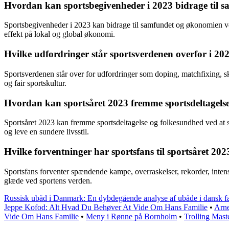
Hvordan kan sportsbegivenheder i 2023 bidrage til 
Sportsbegivenheder i 2023 kan bidrage til samfundet og økonomien ved
effekt på lokal og global økonomi.
Hvilke udfordringer står sportsverdenen overfor i 20
Sportsverdenen står over for udfordringer som doping, matchfixing, s
og fair sportskultur.
Hvordan kan sportsåret 2023 fremme sportsdeltagels
Sportsåret 2023 kan fremme sportsdeltagelse og folkesundhed ved at sk
og leve en sundere livsstil.
Hvilke forventninger har sportsfans til sportsåret 202
Sportsfans forventer spændende kampe, overraskelser, rekorder, intense 
glæde ved sportens verden.
Russisk ubåd i Danmark: En dybdegående analyse af ubåde i dansk f
Jeppe Kofod: Alt Hvad Du Behøver At Vide Om Hans Familie
•
Arne
Vide Om Hans Familie
•
Meny i Rønne på Bornholm
•
Trolling Mas