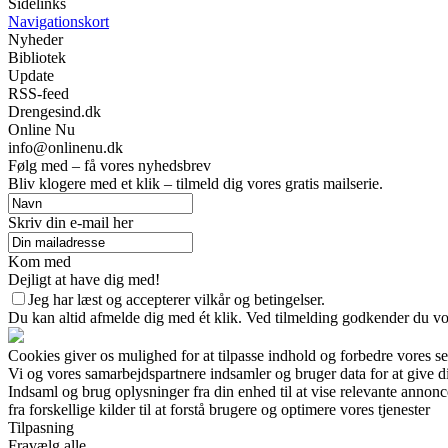
Sidelinks
Navigationskort
Nyheder
Bibliotek
Update
RSS-feed
Drengesind.dk
Online Nu
info@onlinenu.dk
Følg med – få vores nyhedsbrev
Bliv klogere med et klik – tilmeld dig vores gratis mailserie.
Skriv din e-mail her
Kom med
Dejligt at have dig med!
Jeg har læst og accepterer vilkår og betingelser.
Du kan altid afmelde dig med ét klik. Ved tilmelding godkender du vor
Cookies giver os mulighed for at tilpasse indhold og forbedre vores s
Vi og vores samarbejdspartnere indsamler og bruger data for at give di
Indsaml og brug oplysninger fra din enhed til at vise relevante annonc
fra forskellige kilder til at forstå brugere og optimere vores tjenester
Tilpasning
Fravælg alle