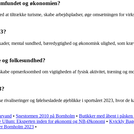
samfundet og økonomien?
 at tiltrække turisme, skabe arbejdspladser, øge omsætningen for virks
23?
kader, mental sundhed, bæredygtighed og økonomisk ulighed, som kræver
e og folkesundhed?
abe opmærksomhed om vigtigheden af fysisk aktivitet, træning og motion
3?
rivaliseringer og følelsesladede øjeblikke i sportsåret 2023, hvor de ka
arvand
•
Snestormen 2010 på Bornholm
•
Butikker med åbent i påske
 Ullum: Eksperten inden for økonomi og NB-Økonomi
•
Kvickly Bag
ter Bornholm 2023
•