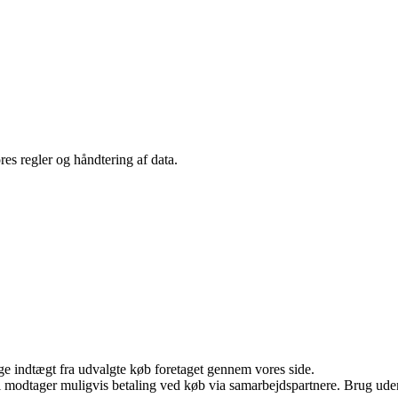
es regler og håndtering af data.
age indtægt fra udvalgte køb foretaget gennem vores side.
odtager muligvis betaling ved køb via samarbejdspartnere. Brug uden ti