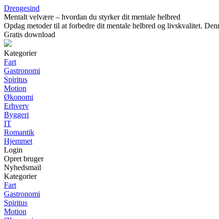
Drengesind
Mentalt velvære – hvordan du styrker dit mentale helbred
Opdag metoder til at forbedre dit mentale helbred og livskvalitet. Den
Gratis download
Kategorier
Fart
Gastronomi
Spiritus
Motion
Økonomi
Erhverv
Byggeri
IT
Romantik
Hjemmet
Login
Opret bruger
Nyhedsmail
Kategorier
Fart
Gastronomi
Spiritus
Motion