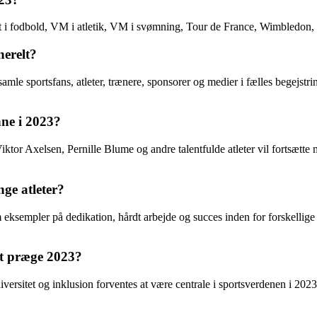
 i fodbold, VM i atletik, VM i svømning, Tour de France, Wimbledon, s
nerelt?
samle sportsfans, atleter, trænere, sponsorer og medier i fælles begejs
nne i 2023?
ktor Axelsen, Pernille Blume og andre talentfulde atleter vil fortsætt
ge atleter?
 eksempler på dedikation, hårdt arbejde og succes inden for forskellige
at præge 2023?
rsitet og inklusion forventes at være centrale i sportsverdenen i 2023,