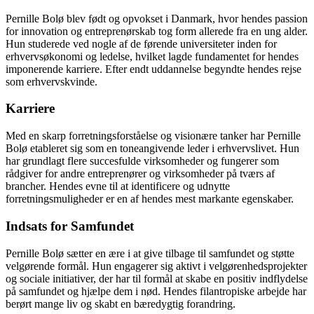
Pernille Bolø blev født og opvokset i Danmark, hvor hendes passion
for innovation og entreprenørskab tog form allerede fra en ung alder.
Hun studerede ved nogle af de førende universiteter inden for
erhvervsøkonomi og ledelse, hvilket lagde fundamentet for hendes
imponerende karriere. Efter endt uddannelse begyndte hendes rejse
som erhvervskvinde.
Karriere
Med en skarp forretningsforståelse og visionære tanker har Pernille
Bolø etableret sig som en toneangivende leder i erhvervslivet. Hun
har grundlagt flere succesfulde virksomheder og fungerer som
rådgiver for andre entreprenører og virksomheder på tværs af
brancher. Hendes evne til at identificere og udnytte
forretningsmuligheder er en af hendes mest markante egenskaber.
Indsats for Samfundet
Pernille Bolø sætter en ære i at give tilbage til samfundet og støtte
velgørende formål. Hun engagerer sig aktivt i velgørenhedsprojekter
og sociale initiativer, der har til formål at skabe en positiv indflydelse
på samfundet og hjælpe dem i nød. Hendes filantropiske arbejde har
berørt mange liv og skabt en bæredygtig forandring.