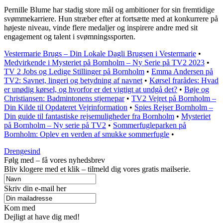
Pernille Blume har stadig store mål og ambitioner for sin fremtidige
svømmekarriere. Hun stræber efter at fortsætte med at konkurrere på
højeste niveau, vinde flere medaljer og inspirere andre med sit
engagement og talent i svømningssporten.
Vestermarie Brugs – Din Lokale Dagli Brugsen i Vestermarie
•
Medvirkende i Mysteriet på Bornholm – Ny Serie på TV2 2023
•
TV 2 Jobs og Ledige Stillinger på Bornholm
•
Emma Andersen på
TV2: Savnet, lingeri og betydning af navnet
•
Kørsel frarådes: Hvad
er unødig kørsel, og hvorfor er det vigtigt at undgå det?
•
Bøje og
Christiansen: Badmintonens stjernepar
•
TV2 Vejret på Bornholm –
Din Kilde til Opdateret Vejrinformation
•
Spies Rejser Bornholm –
Din guide til fantastiske rejsemuligheder fra Bornholm
•
Mysteriet
på Bornholm – Ny serie på TV2
•
Sommerfugleparken på
Bornholm: Oplev en verden af smukke sommerfugle
•
Drengesind
Følg med – få vores nyhedsbrev
Bliv klogere med et klik – tilmeld dig vores gratis mailserie.
Skriv din e-mail her
Kom med
Dejligt at have dig med!