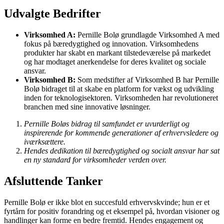
Udvalgte Bedrifter
Virksomhed A:
Pernille Bolø grundlagde Virksomhed A med
fokus på bæredygtighed og innovation. Virksomhedens
produkter har skabt en markant tilstedeværelse på markedet
og har modtaget anerkendelse for deres kvalitet og sociale
ansvar.
Virksomhed B:
Som medstifter af Virksomhed B har Pernille
Bolø bidraget til at skabe en platform for vækst og udvikling
inden for teknologisektoren. Virksomheden har revolutioneret
branchen med sine innovative løsninger.
Pernille Boløs bidrag til samfundet er uvurderligt og
inspirerende for kommende generationer af erhvervsledere og
iværksættere.
Hendes dedikation til bæredygtighed og socialt ansvar har sat
en ny standard for virksomheder verden over.
Afsluttende Tanker
Pernille Bolø er ikke blot en succesfuld erhvervskvinde; hun er et
fyrtårn for positiv forandring og et eksempel på, hvordan visioner og
handlinger kan forme en bedre fremtid. Hendes engagement og