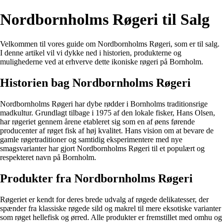
Nordbornholms Røgeri til Salg
Velkommen til vores guide om Nordbornholms Røgeri, som er til salg.
I denne artikel vil vi dykke ned i historien, produkterne og
mulighederne ved at erhverve dette ikoniske røgeri på Bornholm.
Historien bag Nordbornholms Røgeri
Nordbornholms Røgeri har dybe rødder i Bornholms traditionsrige
madkultur. Grundlagt tilbage i 1975 af den lokale fisker, Hans Olsen,
har røgeriet gennem årene etableret sig som en af øens førende
producenter af røget fisk af høj kvalitet. Hans vision om at bevare de
gamle røgetraditioner og samtidig eksperimentere med nye
smagsvarianter har gjort Nordbornholms Røgeri til et populært og
respekteret navn på Bornholm.
Produkter fra Nordbornholms Røgeri
Røgeriet er kendt for deres brede udvalg af røgede delikatesser, der
spænder fra klassiske røgede sild og makrel til mere eksotiske varianter
som røget hellefisk og ørred. Alle produkter er fremstillet med omhu og