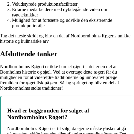
Veludstyrede produktionsfaciliteter
Erfarne medarbejdere med dybdegående viden om
røgeteknikker
Mulighed for at fortsætte og udvikle den eksisterende
produktportefølje
Tag det næste skridt og bliv en del af Nordbornholms Røgeris unikke
historie og kulinariske arv.
Afsluttende tanker
Nordbornholms Røgeri er ikke bare et røgeri – det er en del af
Bornholms historie og sjæl. Ved at overtage dette røgeri får du
muligheden for at videreføre traditionerne og innovativt præge
fremtiden for røget fisk på øen. Så tag springet og bliv en del af
Nordbornholms stolte traditioner!
Hvad er baggrunden for salget af
Nordbornholms Røgeri?
Nordbornholms Røgeri er til salg, da ejerne måske ønsker at gå
på pension, skifte branche eller af andre personlige årsager. Det