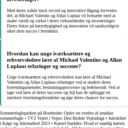
Med deres solide track record og innovative tilgang forventes
det, at Michael Valentin og Allan Luplau vil fortsætte med at
skabe værdi og vækst i deres virksomheder og investeringer.
Deres fokus på bæredygtighed og innovation vil sandsynligvis
sikre dem succes i fremtiden.
Hvordan kan unge iværksættere og
erhvervsledere lære af Michael Valentins og Allan
Luplaus erfaringer og succeser?
Unge iværksættere og erhvervsledere kan lære af Michael
Valentins og Allan Luplaus erfaringer ved at studere deres
forretningsmetoder, beslutningsprocesser og ledelsesstil. Ved at
tage ved lære af deres succeser og fejl kan de opbygge en
stærkere forretningsforståelse og øge deres chancer for succes.
Sommerfugleparken på Bornholm: Oplev en verden af smukke
sommerfugle
•
TV2 Vejret i Vejen: Den Bedste Vejrudsigt
•
Juleskibet
i Køge og Julemarked 2023
•
Kørsel frarådes: Hvad er unødig kørsel,