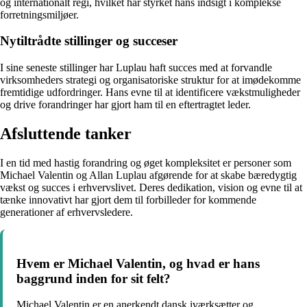
og internationalt regi, hvilket har styrket hans indsigt i komplekse
forretningsmiljøer.
Nytiltrådte stillinger og succeser
I sine seneste stillinger har Luplau haft succes med at forvandle
virksomheders strategi og organisatoriske struktur for at imødekomme
fremtidige udfordringer. Hans evne til at identificere vækstmuligheder
og drive forandringer har gjort ham til en eftertragtet leder.
Afsluttende tanker
I en tid med hastig forandring og øget kompleksitet er personer som
Michael Valentin og Allan Luplau afgørende for at skabe bæredygtig
vækst og succes i erhvervslivet. Deres dedikation, vision og evne til at
tænke innovativt har gjort dem til forbilleder for kommende
generationer af erhvervsledere.
Hvem er Michael Valentin, og hvad er hans
baggrund inden for sit felt?
Michael Valentin er en anerkendt dansk iværksætter og