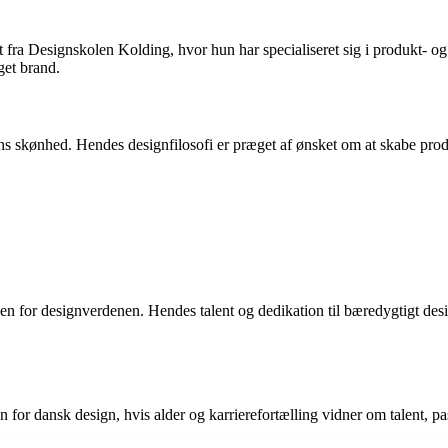
fra Designskolen Kolding, hvor hun har specialiseret sig i produkt- o
get brand.
s skønhed. Hendes designfilosofi er præget af ønsket om at skabe produ
nden for designverdenen. Hendes talent og dedikation til bæredygtigt de
n for dansk design, hvis alder og karrierefortælling vidner om talent, p