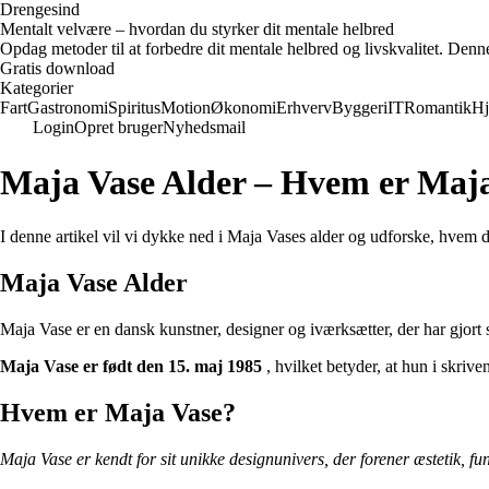
Drengesind
Mentalt velvære – hvordan du styrker dit mentale helbred
Opdag metoder til at forbedre dit mentale helbred og livskvalitet. Denn
Gratis download
Kategorier
Fart
Gastronomi
Spiritus
Motion
Økonomi
Erhverv
Byggeri
IT
Romantik
H
Login
Opret bruger
Nyhedsmail
Maja Vase Alder – Hvem er Maj
I denne artikel vil vi dykke ned i Maja Vases alder og udforske, hvem
Maja Vase Alder
Maja Vase er en dansk kunstner, designer og iværksætter, der har gjort 
Maja Vase er født den 15. maj 1985
, hvilket betyder, at hun i skriv
Hvem er Maja Vase?
Maja Vase er kendt for sit unikke designunivers, der forener æstetik, fu