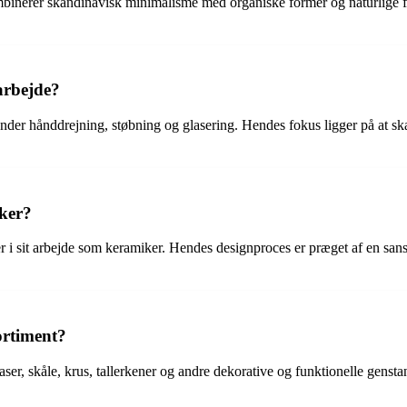
mbinerer skandinavisk minimalisme med organiske former og naturlige f
arbejde?
under hånddrejning, støbning og glasering. Hendes fokus ligger på at s
iker?
er i sit arbejde som keramiker. Hendes designproces er præget af en sans
ortiment?
aser, skåle, krus, tallerkener og andre dekorative og funktionelle gen