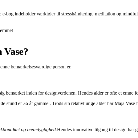
e e-bog indeholder værktøjer til stresshåndtering, meditation og mindfu
jemmet
a Vase?
 denne bemærkelsesværdige person er.
sig bemærket inden for designverdenen. Hendes alder er ofte et emne for 
ende stund er 36 år gammel. Trods sin relativt unge alder har Maja Vase 
nktionalitet og bæredygtighed.
Hendes innovative tilgang til design har g