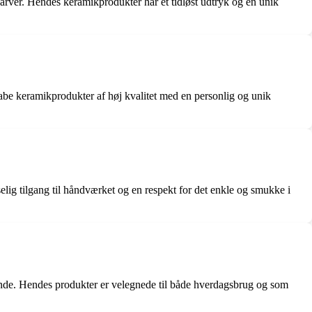
arver. Hendes keramikprodukter har et tidløst udtryk og en unik
kabe keramikprodukter af høj kvalitet med en personlig og unik
elig tilgang til håndværket og en respekt for det enkle og smukke i
stande. Hendes produkter er velegnede til både hverdagsbrug og som