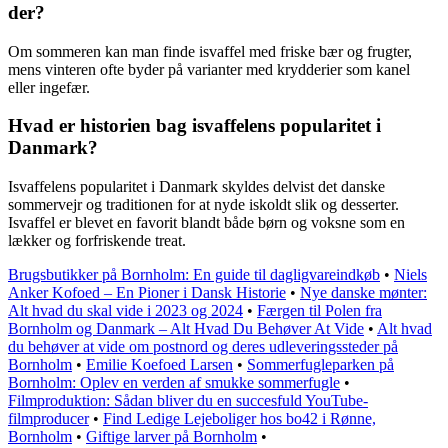
der?
Om sommeren kan man finde isvaffel med friske bær og frugter,
mens vinteren ofte byder på varianter med krydderier som kanel
eller ingefær.
Hvad er historien bag isvaffelens popularitet i
Danmark?
Isvaffelens popularitet i Danmark skyldes delvist det danske
sommervejr og traditionen for at nyde iskoldt slik og desserter.
Isvaffel er blevet en favorit blandt både børn og voksne som en
lækker og forfriskende treat.
Brugsbutikker på Bornholm: En guide til dagligvareindkøb
•
Niels
Anker Kofoed – En Pioner i Dansk Historie
•
Nye danske mønter:
Alt hvad du skal vide i 2023 og 2024
•
Færgen til Polen fra
Bornholm og Danmark – Alt Hvad Du Behøver At Vide
•
Alt hvad
du behøver at vide om postnord og deres udleveringssteder på
Bornholm
•
Emilie Koefoed Larsen
•
Sommerfugleparken på
Bornholm: Oplev en verden af smukke sommerfugle
•
Filmproduktion: Sådan bliver du en succesfuld YouTube-
filmproducer
•
Find Ledige Lejeboliger hos bo42 i Rønne,
Bornholm
•
Giftige larver på Bornholm
•