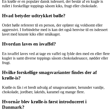
En krølle er en populær dansk isdessert, der består af en kugle is
rullet i forskellige toppings såsom kiks, frugt eller chokolade.
Hvad betyder udtrykket bølle?
Ordet bølle refererer til en person, der opfører sig voldsomt eller
aggressivt. I forbindelse med is kan det også henvise til en isdessert
lavet med knuste kiks eller småkager.
Hvordan laves en isvaffel?
En isvaffel laves ved at tage en vaffel og fylde den med en eller flere
kugler is samt diverse toppings såsom chokoladesauce, nødder eller
frugt.
Hvilke forskellige smagsvarianter findes der af
krølle-is?
Krølle-is fås i et bredt udvalg af smagsvarianter, herunder vanilje,
chokolade, jordbær, lakrids, karamel og mange flere.
Hvornår blev krølle-is først introduceret i
Danmark?