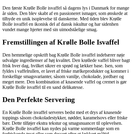
Den første Krølle Bolle isvaffel så dagens lys i Danmark for mange
år siden. Den blev skabt af en passioneret ismager, som ønskede at
tilbyde en unik isoplevelse til danskerne. Med tiden blev Krølle
Bolle isvaffel en ikonisk del af dansk iskultur og har sidenhen
vundet mange hjerter med sin uimodståelige smag.
Fremstillingen af Krølle Bolle Isvaffel
Den hemmelige opskrift bag Krølle Bolle isvaffel indebærer nøje
udvalgte ingredienser af høj kvalitet. Den krøllede vaffel bliver bagt
frisk hver dag, hvilket sikrer en sprød og lækker base. Isen, som
fyldes i vaffelrullen, er lavet af friske mælkeprodukter og kommer i
forskellige smagsvarianter, såsom vanilje, chokolade, jordbær og
meget mere. Den kombination af knasende vaffel og cremet is gør
Krølle Bolle isvaffel til en sand delikatesse.
Den Perfekte Servering
En Krølle Bolle isvaffel serveres bedst med et drys af knasende
toppings såsom chokoladestykker, nødder, karamelsovs eller friske
bær. Dette tilføjer ekstra tekstur og smagsnuancer til oplevelsen.
Krølle Bolle isvaffel kan nydes på varme sommerdage som en
forfriskende treat eller som dessert efter et lækkert måltid.