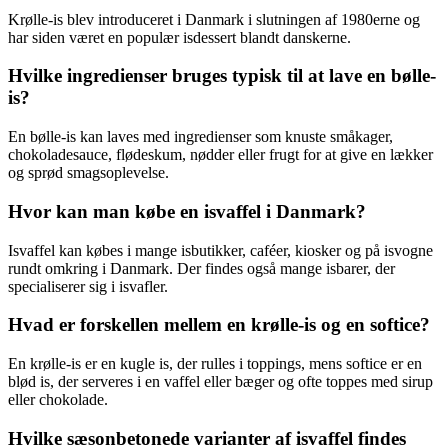
Krølle-is blev introduceret i Danmark i slutningen af 1980erne og
har siden været en populær isdessert blandt danskerne.
Hvilke ingredienser bruges typisk til at lave en bølle-
is?
En bølle-is kan laves med ingredienser som knuste småkager,
chokoladesauce, flødeskum, nødder eller frugt for at give en lækker
og sprød smagsoplevelse.
Hvor kan man købe en isvaffel i Danmark?
Isvaffel kan købes i mange isbutikker, caféer, kiosker og på isvogne
rundt omkring i Danmark. Der findes også mange isbarer, der
specialiserer sig i isvafler.
Hvad er forskellen mellem en krølle-is og en softice?
En krølle-is er en kugle is, der rulles i toppings, mens softice er en
blød is, der serveres i en vaffel eller bæger og ofte toppes med sirup
eller chokolade.
Hvilke sæsonbetonede varianter af isvaffel findes