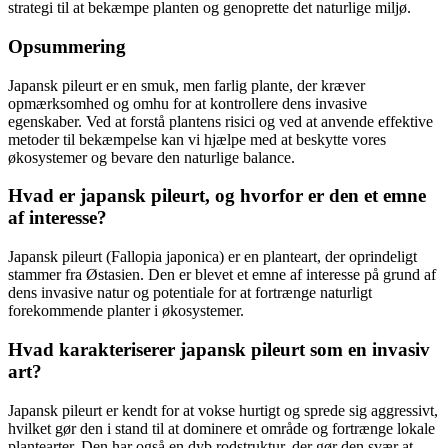
strategi til at bekæmpe planten og genoprette det naturlige miljø.
Opsummering
Japansk pileurt er en smuk, men farlig plante, der kræver
opmærksomhed og omhu for at kontrollere dens invasive
egenskaber. Ved at forstå plantens risici og ved at anvende effektive
metoder til bekæmpelse kan vi hjælpe med at beskytte vores
økosystemer og bevare den naturlige balance.
Hvad er japansk pileurt, og hvorfor er den et emne
af interesse?
Japansk pileurt (Fallopia japonica) er en planteart, der oprindeligt
stammer fra Østasien. Den er blevet et emne af interesse på grund af
dens invasive natur og potentiale for at fortrænge naturligt
forekommende planter i økosystemer.
Hvad karakteriserer japansk pileurt som en invasiv
art?
Japansk pileurt er kendt for at vokse hurtigt og sprede sig aggressivt,
hvilket gør den i stand til at dominere et område og fortrænge lokale
plantearter. Den har også en dyb rodstruktur, der gør den svær at