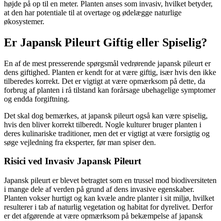
højde på op til en meter. Planten anses som invasiv, hvilket betyder,
at den har potentiale til at overtage og ødelægge naturlige
økosystemer.
Er Japansk Pileurt Giftig eller Spiselig?
En af de mest presserende spørgsmål vedrørende japansk pileurt er
dens giftighed. Planten er kendt for at være giftig, især hvis den ikke
tilberedes korrekt. Det er vigtigt at være opmærksom på dette, da
forbrug af planten i rå tilstand kan forårsage ubehagelige symptomer
og endda forgiftning.
Det skal dog bemærkes, at japansk pileurt også kan være spiselig,
hvis den bliver korrekt tilberedt. Nogle kulturer bruger planten i
deres kulinariske traditioner, men det er vigtigt at være forsigtig og
søge vejledning fra eksperter, før man spiser den.
Risici ved Invasiv Japansk Pileurt
Japansk pileurt er blevet betragtet som en trussel mod biodiversiteten
i mange dele af verden på grund af dens invasive egenskaber.
Planten vokser hurtigt og kan kvæle andre planter i sit miljø, hvilket
resulterer i tab af naturlig vegetation og habitat for dyrelivet. Derfor
er det afgørende at være opmærksom på bekæmpelse af japansk