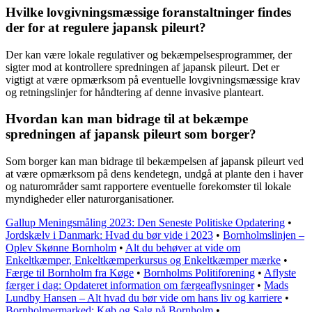
Hvilke lovgivningsmæssige foranstaltninger findes
der for at regulere japansk pileurt?
Der kan være lokale regulativer og bekæmpelsesprogrammer, der
sigter mod at kontrollere spredningen af japansk pileurt. Det er
vigtigt at være opmærksom på eventuelle lovgivningsmæssige krav
og retningslinjer for håndtering af denne invasive planteart.
Hvordan kan man bidrage til at bekæmpe
spredningen af japansk pileurt som borger?
Som borger kan man bidrage til bekæmpelsen af japansk pileurt ved
at være opmærksom på dens kendetegn, undgå at plante den i haver
og naturområder samt rapportere eventuelle forekomster til lokale
myndigheder eller naturorganisationer.
Gallup Meningsmåling 2023: Den Seneste Politiske Opdatering
•
Jordskælv i Danmark: Hvad du bør vide i 2023
•
Bornholmslinjen –
Oplev Skønne Bornholm
•
Alt du behøver at vide om
Enkeltkæmper, Enkeltkæmperkursus og Enkeltkæmper mærke
•
Færge til Bornholm fra Køge
•
Bornholms Politiforening
•
Aflyste
færger i dag: Opdateret information om færgeaflysninger
•
Mads
Lundby Hansen – Alt hvad du bør vide om hans liv og karriere
•
Bornholmermarked: Køb og Salg på Bornholm
•