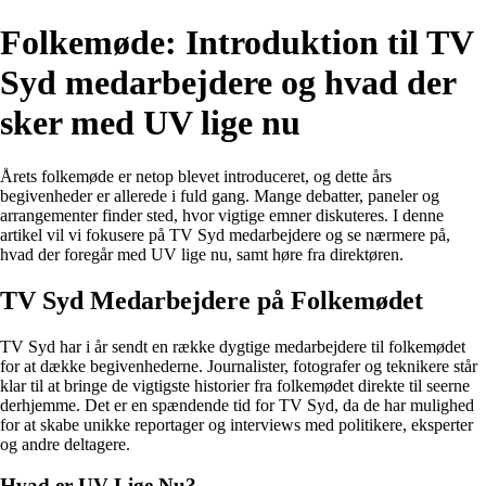
Folkemøde: Introduktion til TV
Syd medarbejdere og hvad der
sker med UV lige nu
Årets folkemøde er netop blevet introduceret, og dette års
begivenheder er allerede i fuld gang. Mange debatter, paneler og
arrangementer finder sted, hvor vigtige emner diskuteres. I denne
artikel vil vi fokusere på TV Syd medarbejdere og se nærmere på,
hvad der foregår med UV lige nu, samt høre fra direktøren.
TV Syd Medarbejdere på Folkemødet
TV Syd har i år sendt en række dygtige medarbejdere til folkemødet
for at dække begivenhederne. Journalister, fotografer og teknikere står
klar til at bringe de vigtigste historier fra folkemødet direkte til seerne
derhjemme. Det er en spændende tid for TV Syd, da de har mulighed
for at skabe unikke reportager og interviews med politikere, eksperter
og andre deltagere.
Hvad er UV Lige Nu?