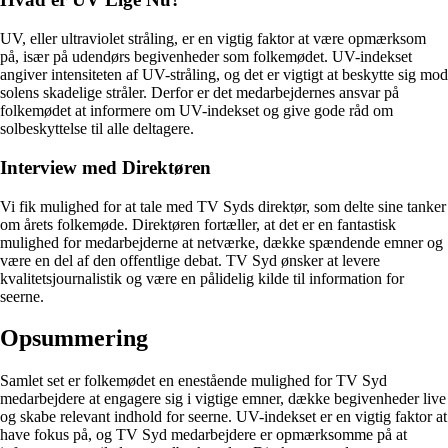
UV, eller ultraviolet stråling, er en vigtig faktor at være opmærksom
på, især på udendørs begivenheder som folkemødet. UV-indekset
angiver intensiteten af UV-stråling, og det er vigtigt at beskytte sig mod
solens skadelige stråler. Derfor er det medarbejdernes ansvar på
folkemødet at informere om UV-indekset og give gode råd om
solbeskyttelse til alle deltagere.
Interview med Direktøren
Vi fik mulighed for at tale med TV Syds direktør, som delte sine tanker
om årets folkemøde. Direktøren fortæller, at det er en fantastisk
mulighed for medarbejderne at netværke, dække spændende emner og
være en del af den offentlige debat. TV Syd ønsker at levere
kvalitetsjournalistik og være en pålidelig kilde til information for
seerne.
Opsummering
Samlet set er folkemødet en enestående mulighed for TV Syd
medarbejdere at engagere sig i vigtige emner, dække begivenheder live
og skabe relevant indhold for seerne. UV-indekset er en vigtig faktor at
have fokus på, og TV Syd medarbejdere er opmærksomme på at