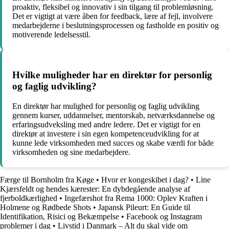
proaktiv, fleksibel og innovativ i sin tilgang til problemløsning.
Det er vigtigt at være åben for feedback, lære af fejl, involvere
medarbejderne i beslutningsprocessen og fastholde en positiv og
motiverende ledelsesstil.
Hvilke muligheder har en direktør for personlig
og faglig udvikling?
En direktør har mulighed for personlig og faglig udvikling
gennem kurser, uddannelser, mentorskab, netværksdannelse og
erfaringsudveksling med andre ledere. Det er vigtigt for en
direktør at investere i sin egen kompetenceudvikling for at
kunne lede virksomheden med succes og skabe værdi for både
virksomheden og sine medarbejdere.
Færge til Bornholm fra Køge
•
Hvor er kongeskibet i dag?
•
Line
Kjærsfeldt og hendes kærester: En dybdegående analyse af
fjerboldkærlighed
•
Ingefærshot fra Rema 1000: Oplev Kraften i
Holmene og Rødbede Shots
•
Japansk Pileurt: En Guide til
Identifikation, Risici og Bekæmpelse
•
Facebook og Instagram
problemer i dag
•
Livstid i Danmark – Alt du skal vide om