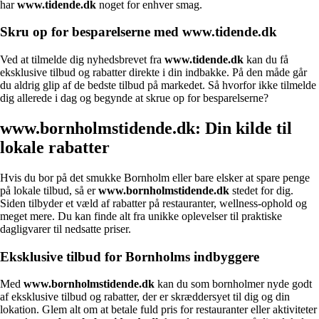
har
www.tidende.dk
noget for enhver smag.
Skru op for besparelserne med www.tidende.dk
Ved at tilmelde dig nyhedsbrevet fra
www.tidende.dk
kan du få
eksklusive tilbud og rabatter direkte i din indbakke. På den måde går
du aldrig glip af de bedste tilbud på markedet. Så hvorfor ikke tilmelde
dig allerede i dag og begynde at skrue op for besparelserne?
www.bornholmstidende.dk: Din kilde til
lokale rabatter
Hvis du bor på det smukke Bornholm eller bare elsker at spare penge
på lokale tilbud, så er
www.bornholmstidende.dk
stedet for dig.
Siden tilbyder et væld af rabatter på restauranter, wellness-ophold og
meget mere. Du kan finde alt fra unikke oplevelser til praktiske
dagligvarer til nedsatte priser.
Eksklusive tilbud for Bornholms indbyggere
Med
www.bornholmstidende.dk
kan du som bornholmer nyde godt
af eksklusive tilbud og rabatter, der er skræddersyet til dig og din
lokation. Glem alt om at betale fuld pris for restauranter eller aktiviteter