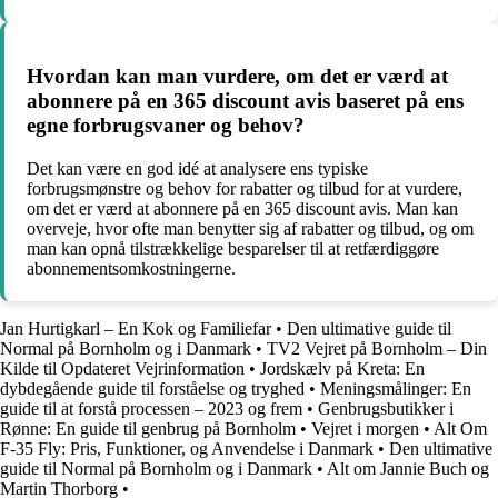
Hvordan kan man vurdere, om det er værd at
abonnere på en 365 discount avis baseret på ens
egne forbrugsvaner og behov?
Det kan være en god idé at analysere ens typiske
forbrugsmønstre og behov for rabatter og tilbud for at vurdere,
om det er værd at abonnere på en 365 discount avis. Man kan
overveje, hvor ofte man benytter sig af rabatter og tilbud, og om
man kan opnå tilstrækkelige besparelser til at retfærdiggøre
abonnementsomkostningerne.
Jan Hurtigkarl – En Kok og Familiefar
•
Den ultimative guide til
Normal på Bornholm og i Danmark
•
TV2 Vejret på Bornholm – Din
Kilde til Opdateret Vejrinformation
•
Jordskælv på Kreta: En
dybdegående guide til forståelse og tryghed
•
Meningsmålinger: En
guide til at forstå processen – 2023 og frem
•
Genbrugsbutikker i
Rønne: En guide til genbrug på Bornholm
•
Vejret i morgen
•
Alt Om
F-35 Fly: Pris, Funktioner, og Anvendelse i Danmark
•
Den ultimative
guide til Normal på Bornholm og i Danmark
•
Alt om Jannie Buch og
Martin Thorborg
•