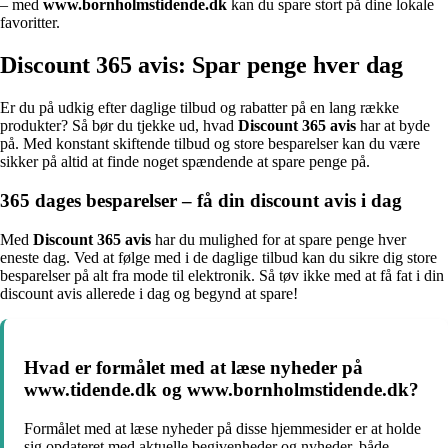
– med
www.bornholmstidende.dk
kan du spare stort på dine lokale
favoritter.
Discount 365 avis: Spar penge hver dag
Er du på udkig efter daglige tilbud og rabatter på en lang række
produkter? Så bør du tjekke ud, hvad
Discount 365 avis
har at byde
på. Med konstant skiftende tilbud og store besparelser kan du være
sikker på altid at finde noget spændende at spare penge på.
365 dages besparelser – få din discount avis i dag
Med
Discount 365 avis
har du mulighed for at spare penge hver
eneste dag. Ved at følge med i de daglige tilbud kan du sikre dig store
besparelser på alt fra mode til elektronik. Så tøv ikke med at få fat i din
discount avis allerede i dag og begynd at spare!
Hvad er formålet med at læse nyheder på
www.tidende.dk og www.bornholmstidende.dk?
Formålet med at læse nyheder på disse hjemmesider er at holde
sig opdateret med aktuelle begivenheder og nyheder, både