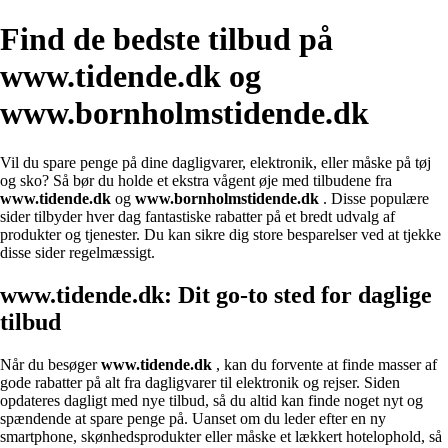
Find de bedste tilbud på
www.tidende.dk og
www.bornholmstidende.dk
Vil du spare penge på dine dagligvarer, elektronik, eller måske på tøj
og sko? Så bør du holde et ekstra vågent øje med tilbudene fra
www.tidende.dk
og
www.bornholmstidende.dk
. Disse populære
sider tilbyder hver dag fantastiske rabatter på et bredt udvalg af
produkter og tjenester. Du kan sikre dig store besparelser ved at tjekke
disse sider regelmæssigt.
www.tidende.dk: Dit go-to sted for daglige
tilbud
Når du besøger
www.tidende.dk
, kan du forvente at finde masser af
gode rabatter på alt fra dagligvarer til elektronik og rejser. Siden
opdateres dagligt med nye tilbud, så du altid kan finde noget nyt og
spændende at spare penge på. Uanset om du leder efter en ny
smartphone, skønhedsprodukter eller måske et lækkert hotelophold, så