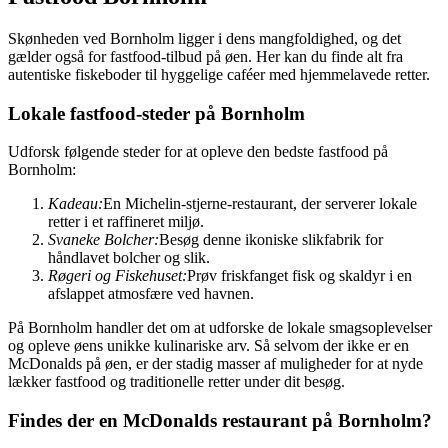
Skønheden ved Bornholm ligger i dens mangfoldighed, og det
gælder også for fastfood-tilbud på øen. Her kan du finde alt fra
autentiske fiskeboder til hyggelige caféer med hjemmelavede retter.
Lokale fastfood-steder på Bornholm
Udforsk følgende steder for at opleve den bedste fastfood på
Bornholm:
Kadeau:
En Michelin-stjerne-restaurant, der serverer lokale
retter i et raffineret miljø.
Svaneke Bolcher:
Besøg denne ikoniske slikfabrik for
håndlavet bolcher og slik.
Røgeri og Fiskehuset:
Prøv friskfanget fisk og skaldyr i en
afslappet atmosfære ved havnen.
På Bornholm handler det om at udforske de lokale smagsoplevelser
og opleve øens unikke kulinariske arv. Så selvom der ikke er en
McDonalds på øen, er der stadig masser af muligheder for at nyde
lækker fastfood og traditionelle retter under dit besøg.
Findes der en McDonalds restaurant på Bornholm?