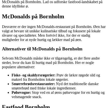
McDonalds på Bornholm. Lad os udforske fastfood-landskabet på
denne idylliske ø.
McDonalds på Bornholm
Desværre er der ingen McDonalds-restaurant på Bornholm. Øen har
valgt at bevare sit unikke kulinariske tilbud og fokusere på lokale
råvarer og specialiteter. Men fortvivl ikke, for der er stadig
muligheder for at nyde hurtig og lækker mad på øen.
Alternativer til McDonalds på Bornholm
Selvom McDonalds måske ikke er tilgængelig, er der flere andre
steder, hvor du kan få hurtig mad på Bornholm. Her er nogle
populære alternativer:
Fiske- og skaldyrsrøgerier:
Prøv de lækre røgede sild og
makrel fra Bornholms lokale røgerier.
Smørrebrødsrestauranter:
Nyd det traditionelle danske
smørrebrød med friske lokale ingredienser.
Pølsevogne:
Stop ved en af øens pølsevogne for en hurtig og
velsmagende snack.
Fastfood Bornholm