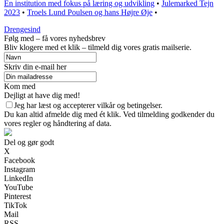
En institution med fokus på læring og udvikling
•
Julemarked Tejn
2023
•
Troels Lund Poulsen og hans Højre Øje
•
Drengesind
Følg med – få vores nyhedsbrev
Bliv klogere med et klik – tilmeld dig vores gratis mailserie.
Skriv din e-mail her
Kom med
Dejligt at have dig med!
Jeg har læst og accepterer vilkår og betingelser.
Du kan altid afmelde dig med ét klik. Ved tilmelding godkender du
vores regler og håndtering af data.
Del og gør godt
X
Facebook
Instagram
LinkedIn
YouTube
Pinterest
TikTok
Mail
RSS