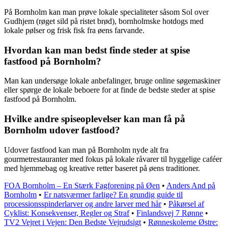
På Bornholm kan man prøve lokale specialiteter såsom Sol over
Gudhjem (røget sild på ristet brød), bornholmske hotdogs med
lokale pølser og frisk fisk fra øens farvande.
Hvordan kan man bedst finde steder at spise
fastfood på Bornholm?
Man kan undersøge lokale anbefalinger, bruge online søgemaskiner
eller spørge de lokale beboere for at finde de bedste steder at spise
fastfood på Bornholm.
Hvilke andre spiseoplevelser kan man få på
Bornholm udover fastfood?
Udover fastfood kan man på Bornholm nyde alt fra
gourmetrestauranter med fokus på lokale råvarer til hyggelige caféer
med hjemmebag og kreative retter baseret på øens traditioner.
FOA Bornholm – En Stærk Fagforening på Øen
•
Anders And på
Bornholm
•
Er natsværmer farlige? En grundig guide til
processionsspinderlarver og andre larver med hår
•
Påkørsel af
Cyklist: Konsekvenser, Regler og Straf
•
Finlandsvej 7 Rønne
•
TV2 Vejret i Vejen: Den Bedste Vejrudsigt
•
Rønneskolerne Østre: