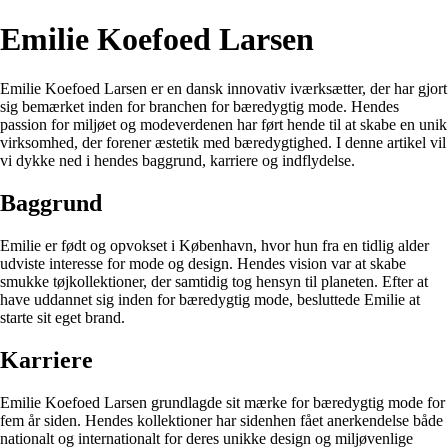
Emilie Koefoed Larsen
Emilie Koefoed Larsen er en dansk innovativ iværksætter, der har gjort
sig bemærket inden for branchen for bæredygtig mode. Hendes
passion for miljøet og modeverdenen har ført hende til at skabe en unik
virksomhed, der forener æstetik med bæredygtighed. I denne artikel vil
vi dykke ned i hendes baggrund, karriere og indflydelse.
Baggrund
Emilie er født og opvokset i København, hvor hun fra en tidlig alder
udviste interesse for mode og design. Hendes vision var at skabe
smukke tøjkollektioner, der samtidig tog hensyn til planeten. Efter at
have uddannet sig inden for bæredygtig mode, besluttede Emilie at
starte sit eget brand.
Karriere
Emilie Koefoed Larsen grundlagde sit mærke for bæredygtig mode for
fem år siden. Hendes kollektioner har sidenhen fået anerkendelse både
nationalt og internationalt for deres unikke design og miljøvenlige