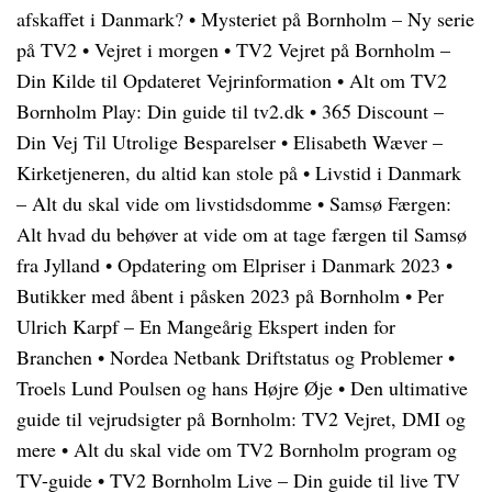
afskaffet i Danmark?
•
Mysteriet på Bornholm – Ny serie
på TV2
•
Vejret i morgen
•
TV2 Vejret på Bornholm –
Din Kilde til Opdateret Vejrinformation
•
Alt om TV2
Bornholm Play: Din guide til tv2.dk
•
365 Discount –
Din Vej Til Utrolige Besparelser
•
Elisabeth Wæver –
Kirketjeneren, du altid kan stole på
•
Livstid i Danmark
– Alt du skal vide om livstidsdomme
•
Samsø Færgen:
Alt hvad du behøver at vide om at tage færgen til Samsø
fra Jylland
•
Opdatering om Elpriser i Danmark 2023
•
Butikker med åbent i påsken 2023 på Bornholm
•
Per
Ulrich Karpf – En Mangeårig Ekspert inden for
Branchen
•
Nordea Netbank Driftstatus og Problemer
•
Troels Lund Poulsen og hans Højre Øje
•
Den ultimative
guide til vejrudsigter på Bornholm: TV2 Vejret, DMI og
mere
•
Alt du skal vide om TV2 Bornholm program og
TV-guide
•
TV2 Bornholm Live – Din guide til live TV