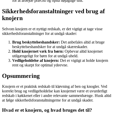
for at arbejde præcist og opnå nøjagtige snit.
Sikkerhedsforanstaltninger ved brug af
knojern
Selvom knojern er et nyttigt redskab, er det vigtigt at tage visse
sikkerhedsforanstaltninger for at undgå skader:
Brug beskyttelseshandsker:
Det anbefales altid at bruge
beskyttelseshandsker for at undgå skæreskader.
Hold knojernet væk fra børn:
Opbevar altid knojernet
utilgængeligt for børn for at undgå uheld.
Vedligeholdelse af knojern:
Det er vigtigt at holde knojern
rent og skarpt for optimal ydeevne.
Opsummering
Knojern er et praktisk redskab til kløvning af ben og knogler. Ved
korrekt brug og vedligeholdelse kan knojernet være et uvurderligt
redskab i køkkenet eller i andre relevante sammenhænge. Husk altid
at følge sikkerhedsforanstaltningerne for at undgå skader.
Hvad er et knojern, og hvad bruges det til?