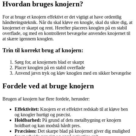
Hvordan bruges knojern?
For at bruge et knojern effektivt er det vigtigt at have ordentlig
håndteringsteknik. Når du skal kløve en knogle, skal du sikre dig, at
knojernet er skarpt og rent. Herefter placeres knoglen på en stabil
overflade, og med en kontrolleret bevægelse anvendes knojernet til
at skære igennem knoglen.
Trin til korrekt brug af knojern:
Sørg for, at knojernets blad er skarpt
Placer knoglen på en stabil overflade
Anvend jævn tryk og kløv knoglen med en sikker bevægelse
Fordele ved at bruge knojern
Brugen af knojern har flere fordele, herunder:
Effektivitet:
Knojern er et effektivt redskab til at kløve ben
og knogler hurtigt og præcist.
Holdbarhed:
På grund af dets metalbygning er knojern
holdbart og kan modstå hårdt pres.
Præcision:
Det skarpe blad på knojernet giver dig mulighed