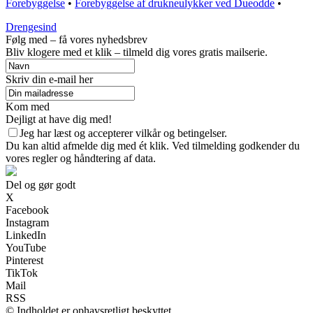
Forebyggelse
•
Forebyggelse af drukneulykker ved Dueodde
•
Drengesind
Følg med – få vores nyhedsbrev
Bliv klogere med et klik – tilmeld dig vores gratis mailserie.
Skriv din e-mail her
Kom med
Dejligt at have dig med!
Jeg har læst og accepterer vilkår og betingelser.
Du kan altid afmelde dig med ét klik. Ved tilmelding godkender du
vores regler og håndtering af data.
Del og gør godt
X
Facebook
Instagram
LinkedIn
YouTube
Pinterest
TikTok
Mail
RSS
© Indholdet er ophavsretligt beskyttet.