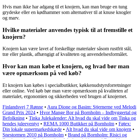
Hvis man ikke har adgang til et knojern, kan man bruge en tung
grydeske eller en kødhammer som alternativer til at knuse knogler
og marv.
Hvilke materialer anvendes typisk til at fremstille et
knojern?
Knojern kan være lavet af forskellige materialer såsom rustfrit stål,
træ eller plastik, afhængigt af kvaliteten og anvendelsesformålet.
Hvor kan man købe et knojern, og hvad bør man
være opmærksom på ved køb?
Et knojern kan købes i specialbutikker, køkkenudstyrsforretninger
eller online. Ved køb bør man være opmærksom på kvaliteten af
materialet, ergonomien og sikkerheden ved brugen af knojernet.
Finlandsvej 7 Rønne
•
Aura Dione og Basim: Stjernerne ved Melodi
Grand Prix 2024
•
Hvor Mange Bor på Bornholm – Indbyggertal og
Befolkning
•
Tinka Julekalender: Alt hvad du skal vide om Tinka og
hendes juleeventyr
•
REMA 1000 Butikker på Bornholm
•
Føtex:
Din lokale supermarkedskæde
•
Alt hvad du skal vide om knojern
•
Snestormen 2010 på Bornholm
•
Brand på Bornholm: Risici og